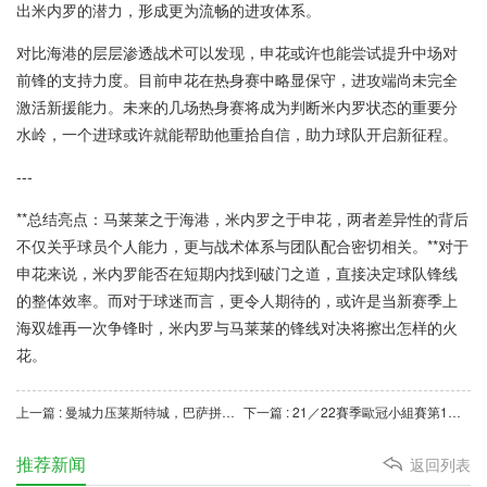
出米内罗的潜力，形成更为流畅的进攻体系。
对比海港的层层渗透战术可以发现，申花或许也能尝试提升中场对
前锋的支持力度。目前申花在热身赛中略显保守，进攻端尚未完全
激活新援能力。未来的几场热身赛将成为判断米内罗状态的重要分
水岭，一个进球或许就能帮助他重拾自信，助力球队开启新征程。
---
**总结亮点：马莱莱之于海港，米内罗之于申花，两者差异性的背后
不仅关乎球员个人能力，更与战术体系与团队配合密切相关。**对于
申花来说，米内罗能否在短期内找到破门之道，直接决定球队锋线
的整体效率。而对于球迷而言，更令人期待的，或许是当新赛季上
海双雄再一次争锋时，米内罗与马莱莱的锋线对决将擦出怎样的火
花。
上一篇 : 曼城力压莱斯特城，巴萨拼胜马竞！.
下一篇 : 21／22賽季歐冠小組賽第1輪曼城6-3RB萊比錫 德布勞內傷愈復出恩昆庫戴帽難救主.
推荐新闻
返回列表