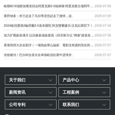
歐聯杯16強附加賽首回合阿賈克斯0-0柏林聯 阿賈克斯主場悶平錯失先機！.
2026-07-09
莱昂纳多：米兰赶走了马尔蒂尼也赶走了激情，这.
2026-07-09
2024歐預賽第2輪荷蘭3-0直布羅陀 阿克雙響建功 沃克紅牌罰下！.
2026-07-08
加力扩围政策满月 以旧换新成效显现（经济新方位·“两新”政策发力显效）.
2026-07-08
香港四徑大步走影評｜一場熱血華山論劍 電影沒有講的現在與未來.
2026-07-07
传射建功！巴尔科拉首次在单场欧冠比赛中进球并.
2026-07-07
关于我们
产品中心
新闻资讯
工程案例
公司专利
联系我们