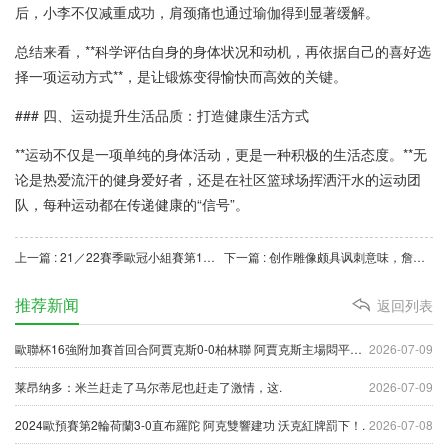
后，小李不仅减重成功，肩颈痛也通过瑜伽得到显著缓解。
总结来看，**科学评估自身的身体状况和动机，再依据自己的喜好选
择一项运动方式**，是让锻炼变得愉快而高效的关键。
### 四、运动提升生活品质：打造健康生活方式
**运动不仅是一项单纯的身体活动，更是一种积极的生活态度。**无
论是热爱流汗的健身爱好者，还是在社区篮球场挥洒汗水的运动团
队，每种运动都在传递健康的“信号”。
上一篇 : 21／22賽季歐冠小組賽第1輪曼城6-3RB萊比錫 德布勞內傷愈復出恩昆庫戴帽難救主.
下一篇 : 创作雕像颇具讽刺意味，詹姆斯仍在巅峰期.
推荐新闻
返回列表
歐聯杯16強附加賽首回合阿賈克斯0-0柏林聯 阿賈克斯主場悶平錯失先機！.
2026-07-09
莱昂纳多：米兰赶走了马尔蒂尼也赶走了激情，这.
2026-07-09
2024歐預賽第2輪荷蘭3-0直布羅陀 阿克雙響建功 沃克紅牌罰下！.
2026-07-08