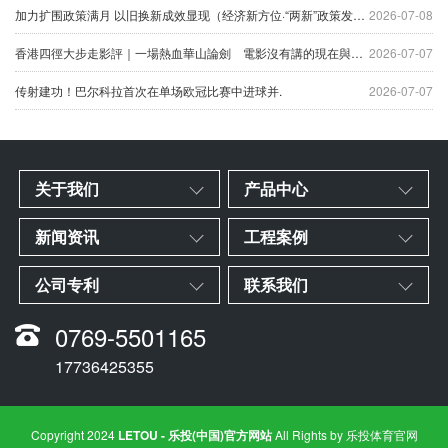
加力扩围政策满月 以旧换新成效显现（经济新方位·“两新”政策发力显效）.
2026-07-08
香港四徑大步走影評｜一場熱血華山論劍 電影沒有講的現在與未來.
2026-07-07
传射建功！巴尔科拉首次在单场欧冠比赛中进球并.
2026-07-07
关于我们
产品中心
新闻资讯
工程案例
公司专利
联系我们
0769-5501165
17736425355
Copyright 2024
LETOU - 乐投(中国)官方网站
All Rights by
乐投体育官网