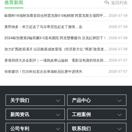
推荐新闻
返回列表
歐聯杯16強附加賽首回合阿賈克斯0-0柏林聯 阿賈克斯主場悶平錯失先機！.
2026-07-09
莱昂纳多：米兰赶走了马尔蒂尼也赶走了激情，这.
2026-07-09
2024歐預賽第2輪荷蘭3-0直布羅陀 阿克雙響建功 沃克紅牌罰下！.
2026-07-08
加力扩围政策满月 以旧换新成效显现（经济新方位·“两新”政策发力显效）.
2026-07-08
香港四徑大步走影評｜一場熱血華山論劍 電影沒有講的現在與未來.
2026-07-07
传射建功！巴尔科拉首次在单场欧冠比赛中进球并.
2026-07-07
关于我们
产品中心
新闻资讯
工程案例
公司专利
联系我们