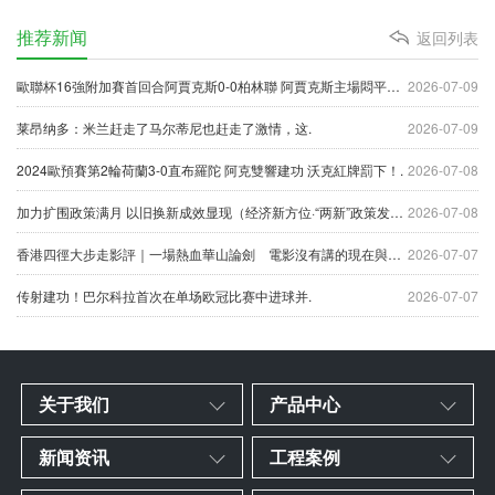
推荐新闻
返回列表
歐聯杯16強附加賽首回合阿賈克斯0-0柏林聯 阿賈克斯主場悶平錯失先機！.
2026-07-09
莱昂纳多：米兰赶走了马尔蒂尼也赶走了激情，这.
2026-07-09
2024歐預賽第2輪荷蘭3-0直布羅陀 阿克雙響建功 沃克紅牌罰下！.
2026-07-08
加力扩围政策满月 以旧换新成效显现（经济新方位·“两新”政策发力显效）.
2026-07-08
香港四徑大步走影評｜一場熱血華山論劍 電影沒有講的現在與未來.
2026-07-07
传射建功！巴尔科拉首次在单场欧冠比赛中进球并.
2026-07-07
关于我们
产品中心
新闻资讯
工程案例