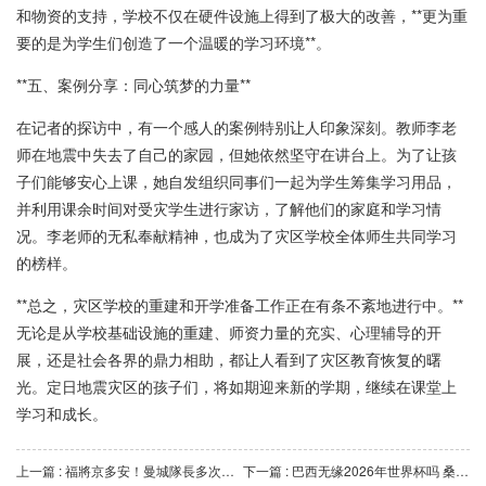
和物资的支持，学校不仅在硬件设施上得到了极大的改善，**更为重
要的是为学生们创造了一个温暖的学习环境**。
**五、案例分享：同心筑梦的力量**
在记者的探访中，有一个感人的案例特别让人印象深刻。教师李老
师在地震中失去了自己的家园，但她依然坚守在讲台上。为了让孩
子们能够安心上课，她自发组织同事们一起为学生筹集学习用品，
并利用课余时间对受灾学生进行家访，了解他们的家庭和学习情
况。李老师的无私奉献精神，也成为了灾区学校全体师生共同学习
的榜样。
**总之，灾区学校的重建和开学准备工作正在有条不紊地进行中。**
无论是从学校基础设施的重建、师资力量的充实、心理辅导的开
展，还是社会各界的鼎力相助，都让人看到了灾区教育恢复的曙
光。定日地震灾区的孩子们，将如期迎来新的学期，继续在课堂上
学习和成长。
上一篇 : 福將京多安！曼城隊長多次極限救主！瓜帥直言留下他！.
下一篇 : 巴西无缘2026年世界杯吗 桑巴军团亟需自我拯救.