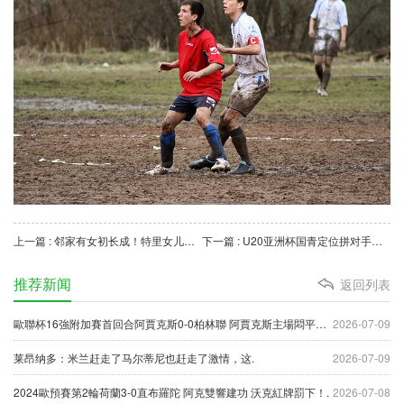
上一篇 : 邻家有女初长成！特里女儿社媒晒照，庆祝自己迎来22岁生日.
下一篇 : U20亚洲杯国青定位拼对手方为上策 先争小组出线.
推荐新闻
返回列表
歐聯杯16強附加賽首回合阿賈克斯0-0柏林聯 阿賈克斯主場悶平錯失先機！.
2026-07-09
莱昂纳多：米兰赶走了马尔蒂尼也赶走了激情，这.
2026-07-09
2024歐預賽第2輪荷蘭3-0直布羅陀 阿克雙響建功 沃克紅牌罰下！.
2026-07-08