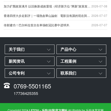
加力扩围政策满月 以旧换新成效显现（经济新方位·“两新”政策发力显效）.
2026-07-08
香港四徑大步走影評｜一場熱血華山論劍 電影沒有講的現在與未來.
2026-07-07
传射建功！巴尔科拉首次在单场欧冠比赛中进球并.
2026-07-07
关于我们
产品中心
新闻资讯
工程案例
公司专利
联系我们
0769-5501165
17736425355
Copyright 2024
LETOU - 乐投(中国)官方网站
All Rights by
乐投体育官网