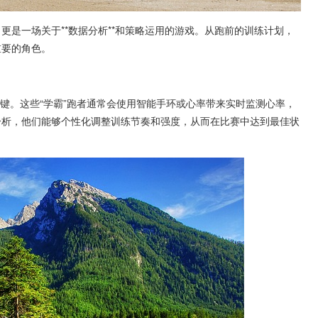
是一场关于**数据分析**和策略运用的游戏。从跑前的训练计划，
重要的角色。
成为关键。这些“学霸”跑者通常会使用智能手环或心率带来实时监测心率，
分析，他们能够个性化调整训练节奏和强度，从而在比赛中达到最佳状