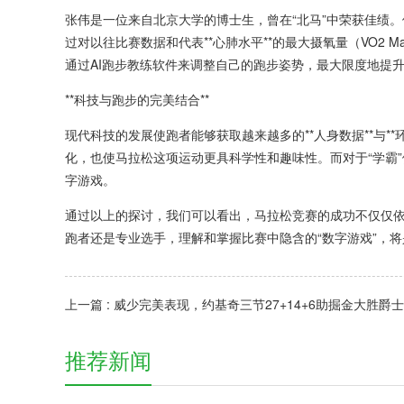
张伟是一位来自北京大学的博士生，曾在“北马”中荣获佳绩。
过对以往比赛数据和代表**心肺水平**的最大摄氧量（VO2 
通过AI跑步教练软件来调整自己的跑步姿势，最大限度地提
**科技与跑步的完美结合**
现代科技的发展使跑者能够获取越来越多的**人身数据**与*
化，也使马拉松这项运动更具科学性和趣味性。而对于“学霸
字游戏。
通过以上的探讨，我们可以看出，马拉松竞赛的成功不仅仅
跑者还是专业选手，理解和掌握比赛中隐含的“数字游戏”，
上一篇 : 威少完美表现，约基奇三节27+14+6助掘金大胜爵士
推荐新闻