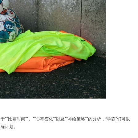
赛时间**、**心率变化**以及**补给策略**的分析，“学霸”们可以
训练计划。