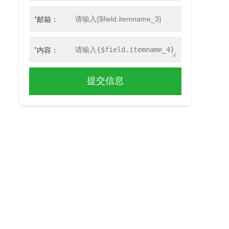
*
邮箱：
*
内容：
提交信息