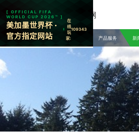
乐投体育官网
网站首页
关于我们
产品服务
新