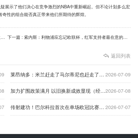
疑展示了他们决心在竞争激烈的NBA中重新崛起。但不论计划多么宏
个传奇性的组合能否真正带来他们所期待的辉煌。
上一篇 : NBA最新排名：勇士重回西部第6，快船跌第8，杜兰特伤退太阳前景黯淡​.
下一篇 : 索内斯：利物浦应忘记欧联杯，红军支持者最在意的是英超冠军.
返回列表
09
莱昂纳多：米兰赶走了马尔蒂尼也赶走了激情，这.
2026-07-09
08
加力扩围政策满月 以旧换新成效显现（经济新方位·“两新”政策发力显效）.
2026-07-08
07
传射建功！巴尔科拉首次在单场欧冠比赛中进球并.
2026-07-07