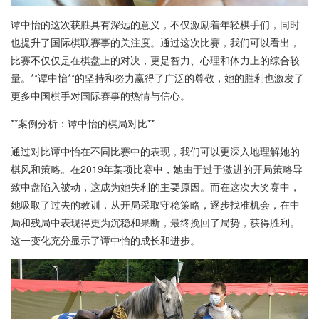
谭中怡的这次获胜具有深远的意义，不仅激励着年轻棋手们，同时
也提升了国际棋联赛事的关注度。通过这次比赛，我们可以看出，
比赛不仅仅是在棋盘上的对决，更是智力、心理和体力上的综合较
量。**谭中怡**的坚持和努力赢得了广泛的尊敬，她的胜利也激发了
更多中国棋手对国际赛事的热情与信心。
**案例分析：谭中怡的棋局对比**
通过对比谭中怡在不同比赛中的表现，我们可以更深入地理解她的
棋风和策略。在2019年某项比赛中，她由于过于激进的开局策略导
致中盘陷入被动，这成为她失利的主要原因。而在这次大奖赛中，
她吸取了过去的教训，从开局采取守稳策略，逐步找准机会，在中
局和残局中表现得更为沉稳和果断，最终挽回了局势，获得胜利。
这一变化充分显示了谭中怡的成长和进步。