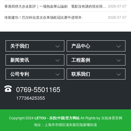
香港四徑大步走影評｜一場熱血華山論劍 電影沒有講的現在與未來.
2026-07-07
传射建功！巴尔科拉首次在单场欧冠比赛中进球并.
2026-07-07
关于我们
产品中心
新闻资讯
工程案例
公司专利
联系我们
0769-5501165
17736425355
Copyright 2024
LETOU - 乐投(中国)官方网站
All Rights by
乐投体育官网
地址：上海市市辖区浦东新区陆家嘴街道