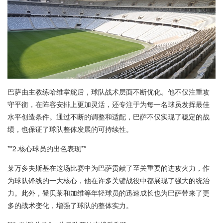
巴萨由主教练哈维掌舵后，球队战术层面不断优化。他不仅注重攻
守平衡，在阵容安排上更加灵活，还专注于为每一名球员发挥最佳
水平创造条件。通过不断的调整和适配，巴萨不仅实现了稳定的战
绩，也保证了球队整体发展的可持续性。
**2.核心球员的出色表现**
莱万多夫斯基在这场比赛中为巴萨贡献了至关重要的进攻火力，作
为球队锋线的一大核心，他在许多关键战役中都展现了强大的统治
力。此外，登贝莱和加维等年轻球员的迅速成长也为巴萨带来了更
多的战术变化，增强了球队的整体实力。