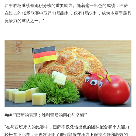
西甲赛场继续领跑积分榜的重要助力。随着这一出色的成绩，巴萨
在过去的12场联赛中取得11场胜利，仅有1场失利，成为本赛季最具
竞争力的球队之一。*
---
### **巴萨的表现：胜利背后的用心与坚韧**
*在与西班牙人的比赛中，巴萨不仅凭借出色的团队配合和个人能力
轻松拿下比赛，还再次证明了他们能够在压力下保持冷静和高效的