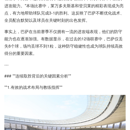
进攻能力。*本场比赛中，莱万多夫斯基和登贝莱的精彩表现成为亮
点，有力地帮助球队完成3-1的胜利。这反映了巴萨不断优化战术、
全员配合默契以及球员在关键时刻的出色发挥。
事实上，巴萨在当前赛季不仅拥有一流的进攻端表现，他们的防守
能力也在逐渐加强。有数据显示，在过去的12场联赛中，巴萨仅丢
失8个球，场均丢球不到1粒，这种防守稳健性也成为球队持续高效
得分的重要因素。
---
### **连续取胜背后的关键因素分析**
**1.有效的战术布局与教练指挥**