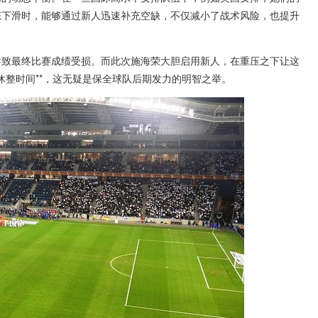
态下滑时，能够通过新人迅速补充空缺，不仅减小了战术风险，也提升
导致最终比赛成绩受损。而此次施海荣大胆启用新人，在重压之下让这
*休整时间**，这无疑是保全球队后期发力的明智之举。