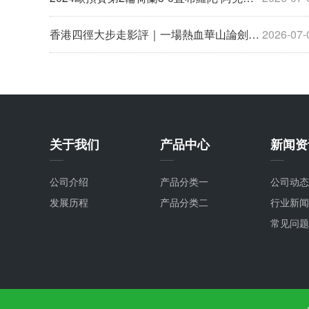
香港四徑大步走影評｜一場熱血華山論劍 電影沒有講的現在與未來.
2026-07-
关于我们
产品中心
新闻资
公司介绍
产品分类一
公司动态
发展历程
产品分类二
行业新闻
常见问题