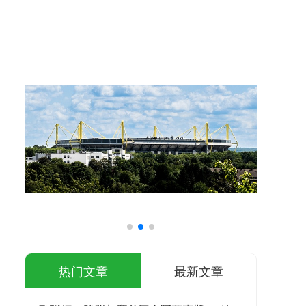
热门文章
最新文章