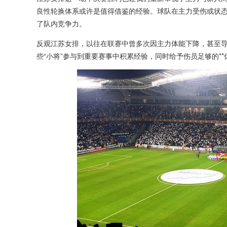
良性轮换体系或许是值得借鉴的经验。球队在主力受伤或状
了队内竞争力。
反观江苏女排，以往在联赛中曾多次因主力体能下降，甚至
些“小将”参与到重要赛事中积累经验，同时给予伤员足够的*