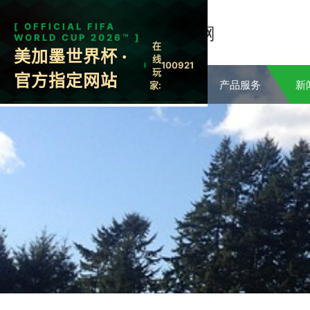
乐投体育官网
网站首页
关于我们
产品服务
新