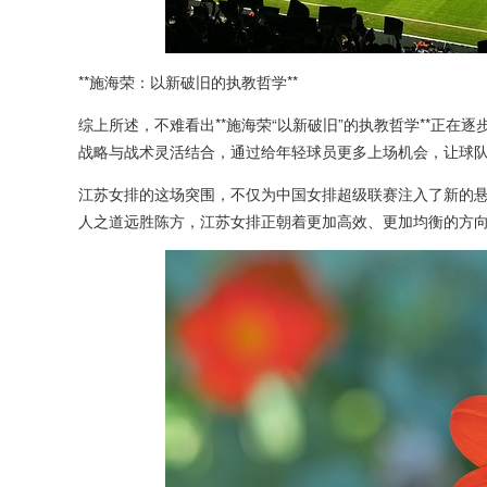
**施海荣：以新破旧的执教哲学**
综上所述，不难看出**施海荣“以新破旧”的执教哲学**正
战略与战术灵活结合，通过给年轻球员更多上场机会，让球
江苏女排的这场突围，不仅为中国女排超级联赛注入了新的
人之道远胜陈方，江苏女排正朝着更加高效、更加均衡的方