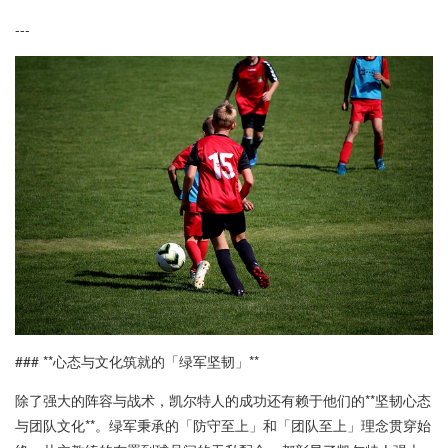
---
### **心态与文化筑就的「绿军坚韧」**
除了强大的阵容与战术，凯尔特人的成功还有赖于他们的**坚韧心态
与团队文化**。绿军秉承的「防守至上」和「团队至上」理念贯穿始