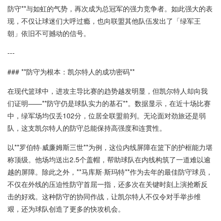
防守**与如虹的气势，再次成为总冠军的强力竞争者。如此强大的表
现，不仅让球迷们大呼过瘾，也向联盟其他队伍发出了「绿军王
朝」依旧不可撼动的信号。
---
### **防守为根本：凯尔特人的成功密码**
在现代篮球中，进攻主导比赛的趋势越发明显，但凯尔特人却向我
们证明——**防守仍是球队实力的基石**。数据显示，在近十场比赛
中，绿军场均仅丢102分，位居全联盟前列。无论面对劲旅还是弱
队，这支凯尔特人的防守总能保持高强度和连贯性。
以**罗伯特·威廉姆斯三世**为例，这位内线屏障在篮下的护框能力堪
称顶级。他场均送出2.5个盖帽，帮助球队在内线构筑了一道难以逾
越的屏障。除此之外，**马库斯·斯玛特**作为去年的最佳防守球员，
不仅在外线的压迫性防守首屈一指，还多次在关键时刻上演抢断反
击的好戏。这种防守的协同作战，让凯尔特人不仅令对手举步维
艰，还为球队创造了更多的快攻机会。