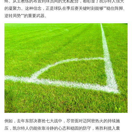
终。从主教练的布置到球员间的无私配合，都彰显了凯尔特人强大
的凝聚力。这种信念，正是球队在季后赛关键时刻能够**稳住阵脚、
逆转局势**的重要武器。
例如，去年东部决赛抢七大战中，尽管面对迈阿密热火的持续施
压，凯尔特人仍能依靠冷静的心态和稳固的防守，将胜利揽入囊