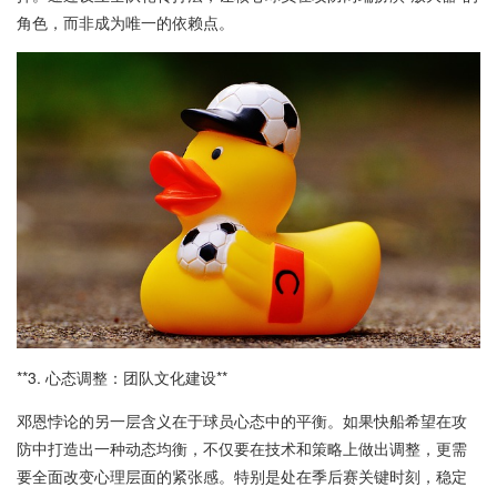
角色，而非成为唯一的依赖点。
**3. 心态调整：团队文化建设**
邓恩悖论的另一层含义在于球员心态中的平衡。如果快船希望在攻
防中打造出一种动态均衡，不仅要在技术和策略上做出调整，更需
要全面改变心理层面的紧张感。特别是处在季后赛关键时刻，稳定