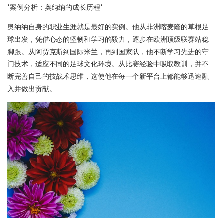
*案例分析：奥纳纳的成长历程*
奥纳纳自身的职业生涯就是最好的实例。他从非洲喀麦隆的草根足
球出发，凭借心态的坚韧和学习的毅力，逐步在欧洲顶级联赛站稳
脚跟。从阿贾克斯到国际米兰，再到国家队，他不断学习先进的守
门技术，适应不同的足球文化环境。从比赛经验中吸取教训，并不
断完善自己的技战术思维，这使他在每一个新平台上都能够迅速融
入并做出贡献。