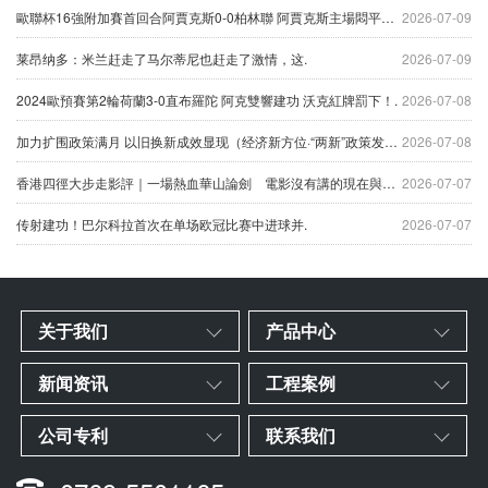
歐聯杯16強附加賽首回合阿賈克斯0-0柏林聯 阿賈克斯主場悶平錯失先機！.
2026-07-09
莱昂纳多：米兰赶走了马尔蒂尼也赶走了激情，这.
2026-07-09
2024歐預賽第2輪荷蘭3-0直布羅陀 阿克雙響建功 沃克紅牌罰下！.
2026-07-08
加力扩围政策满月 以旧换新成效显现（经济新方位·“两新”政策发力显效）.
2026-07-08
香港四徑大步走影評｜一場熱血華山論劍 電影沒有講的現在與未來.
2026-07-07
传射建功！巴尔科拉首次在单场欧冠比赛中进球并.
2026-07-07
关于我们
产品中心
新闻资讯
工程案例
公司专利
联系我们