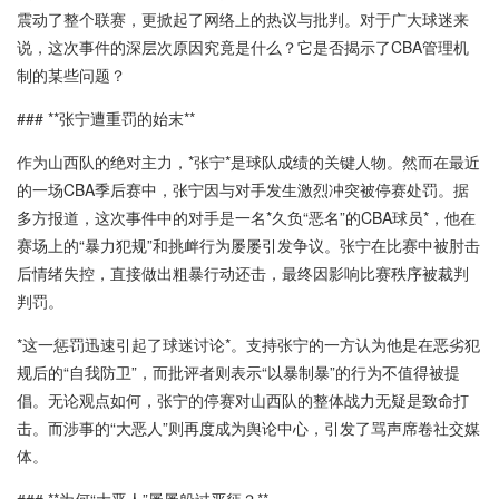
震动了整个联赛，更掀起了网络上的热议与批判。对于广大球迷来
说，这次事件的深层次原因究竟是什么？它是否揭示了CBA管理机
制的某些问题？
### **张宁遭重罚的始末**
作为山西队的绝对主力，*张宁*是球队成绩的关键人物。然而在最近
的一场CBA季后赛中，张宁因与对手发生激烈冲突被停赛处罚。据
多方报道，这次事件中的对手是一名*久负“恶名”的CBA球员*，他在
赛场上的“暴力犯规”和挑衅行为屡屡引发争议。张宁在比赛中被肘击
后情绪失控，直接做出粗暴行动还击，最终因影响比赛秩序被裁判
判罚。
*这一惩罚迅速引起了球迷讨论*。支持张宁的一方认为他是在恶劣犯
规后的“自我防卫”，而批评者则表示“以暴制暴”的行为不值得被提
倡。无论观点如何，张宁的停赛对山西队的整体战力无疑是致命打
击。而涉事的“大恶人”则再度成为舆论中心，引发了骂声席卷社交媒
体。