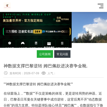
公司新闻
常见问题
神数据支撑巴黎逆转 姆巴佩欲进决赛争金靴.
发布时间：2026-07-09
人气：
**神数据支撑巴黎逆转 姆巴佩欲进决赛争金靴**
在绿茵场上，**数据**不仅是策略的体现，更是逆转局势的神器。近
日，巴黎圣日耳曼在关键赛事中成功逆转，这背后离不开*动态数据
分析*的强力支撑。特别是球队核心球员**姆巴佩**，在数据指引下焕