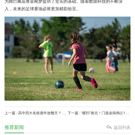
为姆巴佩追逐金靴梦提供了坚实的基础。随着数据科技的不断深
入，未来的足球赛场必将更加精彩纷呈。
上一篇 : 高中四大名校過年放幾天？ 備戰木棒聯賽各有調整方式.
下一篇 : “横扫”南北！门急诊病例占10.8%！这种药有用但别乱吃.
推荐新闻
返回列表