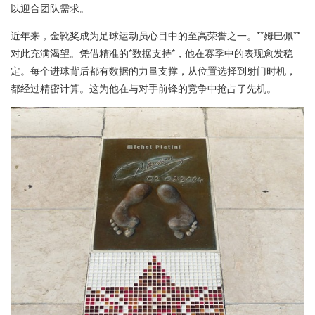
以迎合团队需求。
近年来，金靴奖成为足球运动员心目中的至高荣誉之一。**姆巴佩**
对此充满渴望。凭借精准的*数据支持*，他在赛季中的表现愈发稳
定。每个进球背后都有数据的力量支撑，从位置选择到射门时机，
都经过精密计算。这为他在与对手前锋的竞争中抢占了先机。