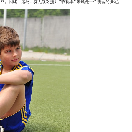
。因此，这场比赛无疑对提升**收视率**来说是一个明智的决定。