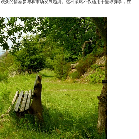
、观众的情感参与和市场发展趋势。这种策略不仅适用于篮球赛事，在