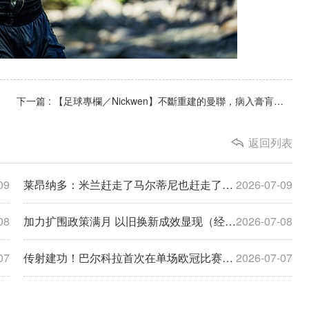
下一篇 : 【足球專欄／Nickwen】不斷重建的曼聯，病入膏肓如何解？.
返回列表
09
莱昂纳多：米兰赶走了马尔蒂尼也赶走了激情，这.
2026-07-09
08
加力扩围政策满月 以旧换新成效显现（经济新方位·“两新”政策发力显效）.
2026-07-08
07
传射建功！巴尔科拉首次在单场欧冠比赛中进球并.
2026-07-07