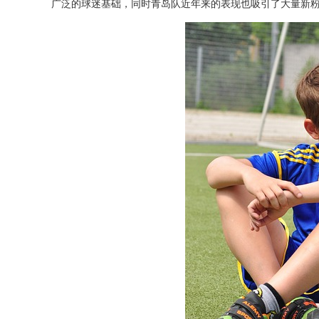
广泛的球迷基础，同时青岛队近年来的表现也吸引了大量新粉丝