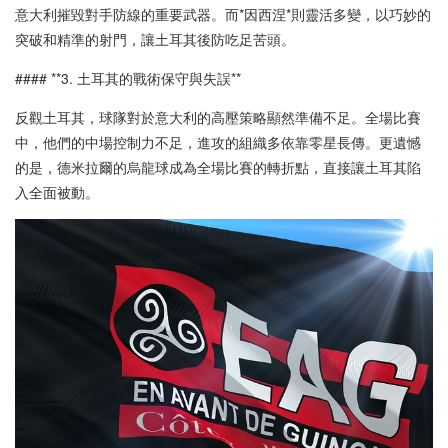
意大利摧毀對手防線的重要武器。而*因西涅*則靈活多變，以巧妙的
突破和精準的射門，讓土耳其後防吃足苦頭。
#### **3. 土耳其的戰術保守與失誤**
反觀土耳其，球隊對於意大利的高壓策略顯然準備不足。全場比賽
中，他們的中場控制力不足，進攻的組織多依靠零星長傳。更遺憾
的是，德米拉爾的烏龍球成為全場比賽的轉折點，直接讓土耳其陷
入全面被動。