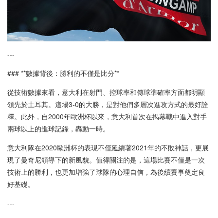
---
### **數據背後：勝利的不僅是比分**
從技術數據來看，意大利在射門、控球率和傳球準確率方面都明顯
領先於土耳其。這場3-0的大勝，是對他們多層次進攻方式的最好詮
釋。此外，自2000年歐洲杯以來，意大利首次在揭幕戰中進入對手
兩球以上的進球記錄，轟動一時。
意大利隊在2020歐洲杯的表現不僅延續著2021年的不敗神話，更展
現了曼奇尼領導下的新風貌。值得關注的是，這場比賽不僅是一次
技術上的勝利，也更加增強了球隊的心理自信，為後續賽事奠定良
好基礎。
---